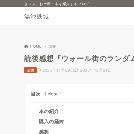
きっぷ、お土産、本を紹介するブログ
湯池鉄城
HOME
読書
読後感想『ウォール街のランダ
2025年11月29日
2025年12月21日
読書
目次
[
close
]
本の紹介
購入の経緯
感想