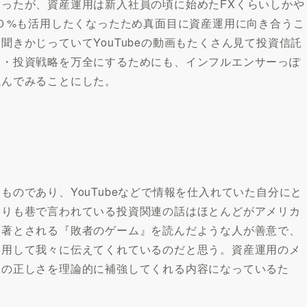
ったが、資産運用は新入社員の頃に始めたFXくらいしかや
２０%も活用したくなったため真面目に資産運用に向き合うこ
きかじっていてYouTubeの動画もたくさん見て投資信託
力・投資戦略を万全にするためにも、インフルエンサーっぽ
読んでみることにした。
のであり、YouTubeなどで情報を仕入れていた自分にと
よりも巷で言われている投資関連の話はほとんどがアメリカ
名著とされる『敗者のゲーム』を読んだような人が善意で、
引用して我々に伝えてくれているのだと思う。資産運用のメ
択の正しさを理論的に補強してくれる内容になっているた
。