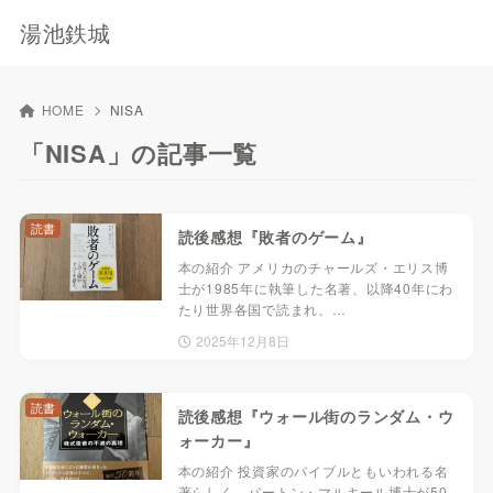
湯池鉄城
HOME
NISA
「NISA」の記事一覧
読書
読後感想『敗者のゲーム』
本の紹介 アメリカのチャールズ・エリス博
士が1985年に執筆した名著、以降40年にわ
たり世界各国で読まれ、…
2025年12月8日
読書
読後感想『ウォール街のランダム・ウ
ォーカー』
本の紹介 投資家のバイブルともいわれる名
著らしく、バートン・マルキール博士が50