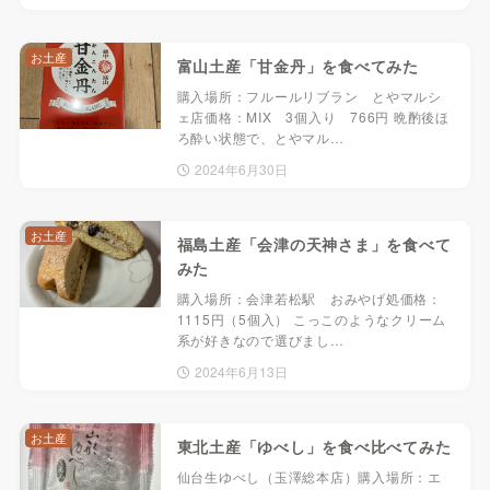
お土産
富山土産「甘金丹」を食べてみた
購入場所：フルールリブラン とやマルシ
ェ店価格：MIX 3個入り 766円 晩酌後ほ
ろ酔い状態で、とやマル…
2024年6月30日
お土産
福島土産「会津の天神さま」を食べて
みた
購入場所：会津若松駅 おみやげ処価格：
1115円（5個入） こっこのようなクリーム
系が好きなので選びまし…
2024年6月13日
お土産
東北土産「ゆべし」を食べ比べてみた
仙台生ゆべし（玉澤総本店）購入場所：エ