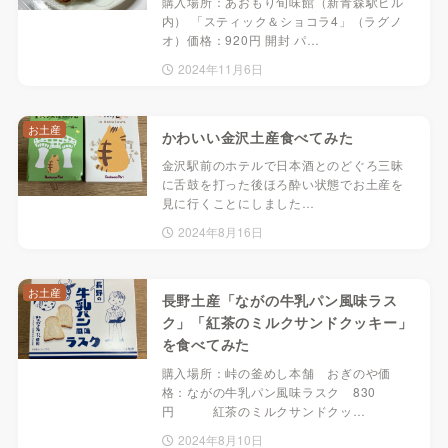
購入場所：あおもり旬味館（新青森駅ビル
内） 「スティック＆ショコラ4」（ラグノ
オ）価格：920円 開封 パ…
2024年11月6日
お土産
かわいい金沢土産食べてみた
金沢駅前のホテルで日本酒とのどぐろ三昧
に舌鼓を打った後ほろ酔い状態でお土産を
見に行くことにしました…
2024年8月16日
お土産
長野土産「ながの牛乳パン風味ラス
ク」「紅茶のミルクサンドクッキー」
を食べてみた
購入場所：峠の釜めし本舗 おぎのや価
格：ながの牛乳パン風味ラスク 830
円 紅茶のミルクサンドクッ…
2024年8月10日