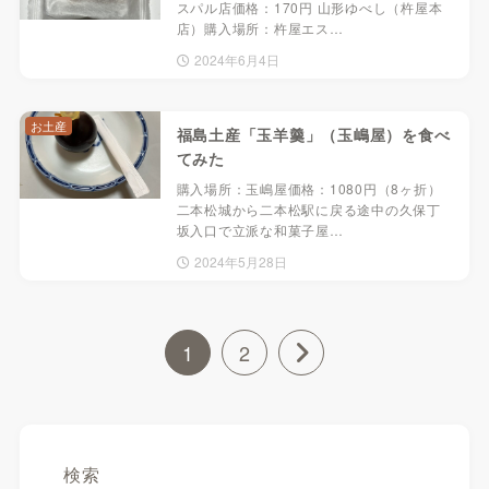
スパル店価格：170円 山形ゆべし（杵屋本
店）購入場所：杵屋エス…
2024年6月4日
お土産
福島土産「玉羊羹」（玉嶋屋）を食べ
てみた
購入場所：玉嶋屋価格：1080円（8ヶ折）
二本松城から二本松駅に戻る途中の久保丁
坂入口で立派な和菓子屋…
2024年5月28日
1
2
検索