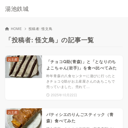
湯池鉄城
HOME
投稿者:
怪文鳥
「投稿者: 怪文鳥」の記事一覧
お土産
「チョコQ助(青森)」と「となりのち
よこちゃん(岩手)」を食べ比べてみた
昨年青森の八食センターに遊びに行ったと
きチョコＱ助がお土産屋さんのあちこちで
売っていました。売れて…
2025年10月22日
お土産
パティシエのりんごスティック（青
森）食べてみた